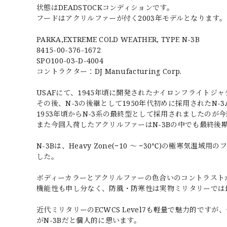
状態はDEADSTOCKコンディションです。
フードはアクリルファーが付く2003年モデルとなります。
PARKA,EXTREME COLD WEATHER, TYPE N-3B
8415-00-376-1672
SPO100-03-D-4004
コントラクター：DJ Manufacturing Corp.
USAFにて、1945年頃に開発されたナイロンフライトジャ
その後、N-3の後継として1950年代初めに採用されたN-3
1953年頃からN-3系の最終型として採用されましたのが今
また今回入荷したアクリルファーはN-3Bの中でも最終後
N-3Bは、Heavy Zone(−10 ～ −30℃)の極
した。
ボディーカラーとアクリルファーの色合いのコントラスト
機能性も申し分なく、防風・防寒性は実物ミリタリーでは
近代ミリタリーのECWCS Level7も軽量で魅力的で
がN-3Bだと個人的に思います。