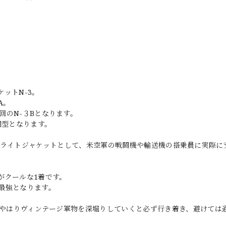
ケットN-3。
A。
回のN-３Bとなります。
期型となります。
寒気温域用のフライトジャケットとして、米空軍の戦闘機や輸送機の搭乗員に実際
がクールな1着です。
最強となります。
すが、やはりヴィンテージ軍物を深堀りしていくと必ず行き着き、避けては