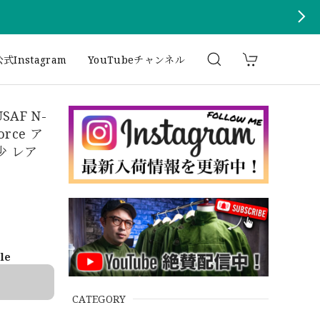
式Instagram
YouTubeチャンネル
SAF N-
orce ア
少 レア
ble
CATEGORY