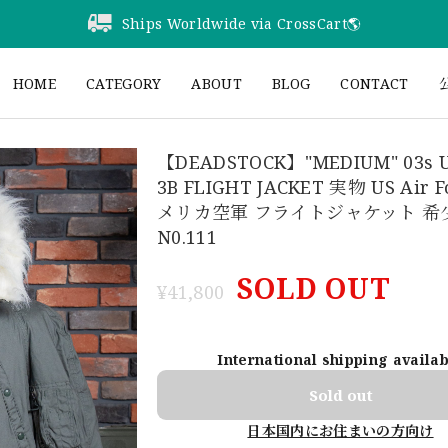
Ships Worldwide via CrossCart🌎️
HOME
CATEGORY
ABOUT
BLOG
CONTACT
公
【DEADSTOCK】"MEDIUM" 03s U
3B FLIGHT JACKET 実物 US Air F
メリカ空軍 フライトジャケット 希
N0.111
SOLD OUT
¥41,800
International shipping availa
Sold out
日本国内にお住まいの方向け