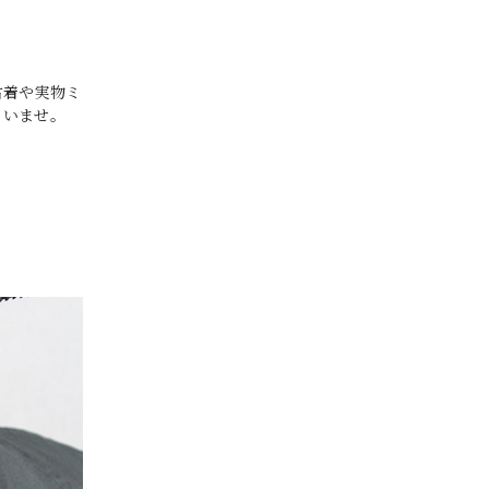
古着や実物ミ
さいませ。