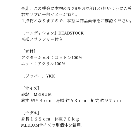
是非、この機会に本物のN-3Bをお見逃しの無いようにご
右袖リブに一部ダメージ有り。
１点物となりますので、状態は商品画像をご確認ください
［コンディション］DEADSTOCK
※紙フラッシャー付き
［素材］
アウターシェル：コットン100%
ニット：アクリル100%
［ジッパー］YKK
［サイズ］
表記 MEDIUM
着丈 約８４ｃｍ 身幅 約６３ｃｍ 裄丈 約９７ｃｍ
［モデル］
身長１６５ｃｍ 体重７０ｋｇ
MEDIUMサイズの別個体を着用。