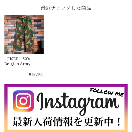
ド 前期型 希少 レア
ーバーパンツ ユーズ
最近チェックした商品
No.603
ド ムーンアンドボー
ル 前期型 希少 レア
No.6※※
【Exclusive】Cooperstown Ball Cap × FAR EAST SIGNAL "DSA / NY" D GRAY×WHITE Made in USA 別注 新品 クーパーズタウンボールキャップ 6パネル グレー
DSA
2026/07/16
なかなか見つからないこの色味が本当に好きです！ありがと
うございました！
【USED】50's
Belgian Army
【LARGE】Ralph Lauren Short Sleeve Cotton BD Shirt ラルフローレン ユーズド 半袖 ボタンダウンシャツ No.146
Brushstroke
Camouflage
2026/07/14
¥47,300
Trousers 実物 ベルギ
ー軍 50年代 ブラッシ
ュストロークカモ オ
ーバーパンツ ユーズ
ド 前期型 希少 レア
【Cooperstown Ball Cap】Made in USA Baseball Cap "NY" STONE×GREEN 新品 クーパーズタウンボールキャップ 6パネル ２トーン 緑
No.604
３.1947 New York Cubans
2026/07/01