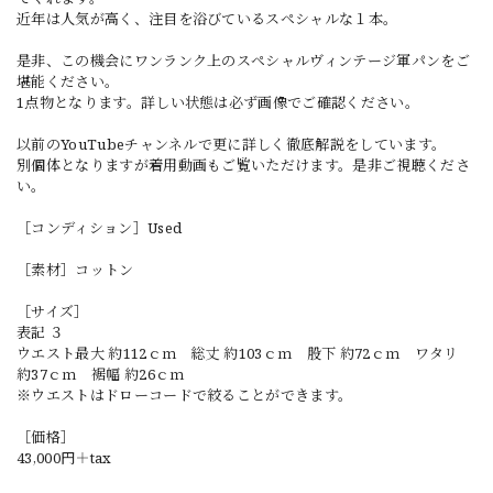
近年は人気が高く、注目を浴びているスペシャルな１本。
是非、この機会にワンランク上のスペシャルヴィンテージ軍パンをご
堪能ください。
1点物となります。詳しい状態は必ず画像でご確認ください。
以前のYouTubeチャンネルで更に詳しく徹底解説をしています。
別個体となりますが着用動画もご覧いただけます。是非ご視聴くださ
い。
［コンディション］Used
［素材］コットン
［サイズ］
表記 ３
ウエスト最大 約112ｃｍ 総丈 約103ｃｍ 股下 約72ｃｍ ワタリ
約37ｃｍ 裾幅 約26ｃｍ
※ウエストはドローコードで絞ることができます。
［価格］
43,000円＋tax