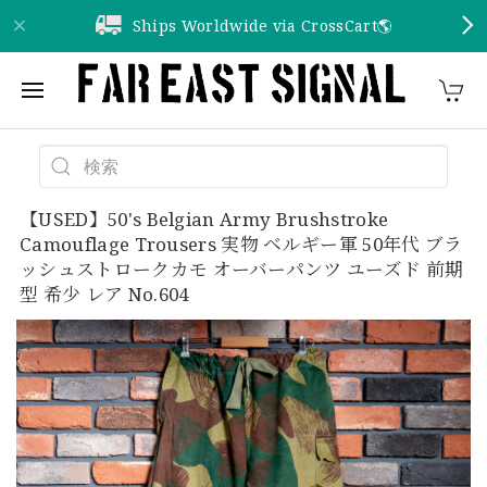
Ships Worldwide via CrossCart🌎️
【USED】50's Belgian Army Brushstroke
Camouflage Trousers 実物 ベルギー軍 50年代 ブラ
ッシュストロークカモ オーバーパンツ ユーズド 前期
型 希少 レア No.604