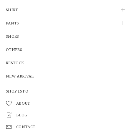
【W34】POLO by Ralph Lauren POLO CHINO ポロチノ ラルフローレン ユーズド No.141
2026/06/01
SHIRT
PANTS
【Cooperstown Ball Cap】Made in USA Baseball Cap "1938 HOLLYWOOD STARS" 新品 クーパーズタウンボールキャップ ハリウッドスターズ 6パネル
SHOES
GREEN
2026/05/03
OTHERS
RESTOCK
【Additive and Line】Middle Tracker Wallet TWM-004 Maryam Horse Butt 3層 トラッカーウォレット ミドル 馬革 茶芯黒 ⑥
2026/04/27
NEW ARRIVAL
とても早く対応頂きありがとうございました。
SHOP INFO
ABOUT
【S-S】Canadian Army ECW Combat Parka Full Set "USED" カナダ軍 コンバット パーカー CAECW130
BLOG
2026/04/25
CONTACT