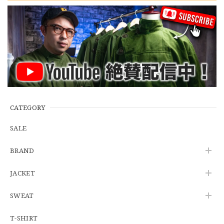
【W35】POLO by Ralph Lauren POLO CHINO "PROSPECT PANT" ポロチノ ラルフローレン ユーズド プロスペクト No.145
2026/06/29
【Additive and Line】Wallet Chain Nickel Silver WCH-005 新品 ウォレットチェーン 小判型 ニッケルシルバー 約40cm
2026/06/27
CATEGORY
※WEB限定初売り【DEADSTOCK】U.S.Army ECWCS GEN3 LEVEL6 GORE-TEX Trousers "M-R" OCP 実物放出品 アメリカ軍 デッドストック スコーピオンW2 マルチカム オーバーパンツ 希少
2026/06/12
SALE
BRAND
U.S.Army Physical Fitness Uniform Jacket "USED" 米軍 APFU トレーニングジャケット ユーズド
JACKET
SMALL SHORT
2026/06/08
SWEAT
T-SHIRT