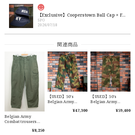
【Exclusive】Cooperstown Ball Cap × FAR EAST SIGNAL "NSN / NY" NAVY×WHITE Made in USA 別注 新品 クーパーズタウンボールキャップ 6パネル 紺
SPO
2026/07/18
交換商品受け取りました 速い発送ありがとうございました
又、トートバッグありがとうございます。使わせて頂きま
関連商品
す。商品ですがニューエラとはひと味違ってとてもいいと思
います。チェーンステッチが雰囲気があり、他とかぶらない
感じが気に入りました。 YouTube 楽しみにしてます
【Cooperstown Ball Cap】Made in USA Baseball Cap "1952 BIRMINGHAM BLACK BARONS" 新品 クーパーズタウンボールキャップ バーミングハムブラックバロンズ 6パネル
GREEN
2026/07/17
【USED】50's
【USED】50's
Belgian Army
Belgian Army
Brushstroke
"Moon&Ball"
¥47,300
¥59,400
Camouflage
Brushstroke
Belgian Army
Trousers 実物 ベルギ
Camouflage
【W36】POLO by Ralph Lauren POLO CHINO ポロチノ ラルフローレン ユーズド ショーツ ショートパンツ No.30
Combat trousers
ー軍 50年代 ブラッシ
Trousers 実物 ベルギ
2026/07/17
"P1960" ベルギー軍
ュストロークカモ オ
ー軍 50年代 ブラッシ
¥8,250
コンバットパンツ
ーバーパンツ ユーズ
ュストロークカモ オ