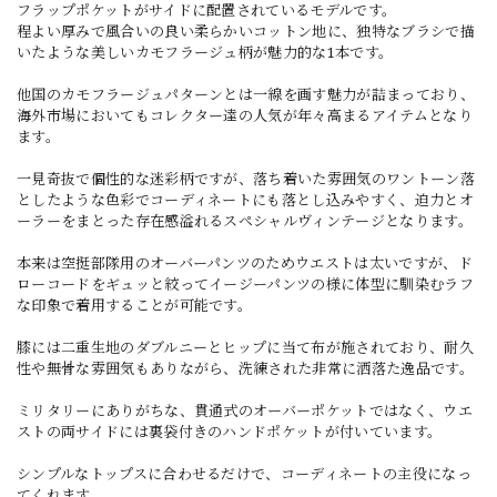
フラップポケットがサイドに配置されているモデルです。
程よい厚みで風合いの良い柔らかいコットン地に、独特なブラシで描
いたような美しいカモフラージュ柄が魅力的な1本です。
他国のカモフラージュパターンとは一線を画す魅力が詰まっており、
海外市場においてもコレクター達の人気が年々高まるアイテムとなり
ます。
一見奇抜で個性的な迷彩柄ですが、落ち着いた雰囲気のワントーン落
としたような色彩でコーディネートにも落とし込みやすく、迫力とオ
ーラーをまとった存在感溢れるスペシャルヴィンテージとなります。
本来は空挺部隊用のオーバーパンツのためウエストは太いですが、ド
ローコードをギュッと絞ってイージーパンツの様に体型に馴染むラフ
な印象で着用することが可能です。
膝には二重生地のダブルニーとヒップに当て布が施されており、耐久
性や無骨な雰囲気もありながら、洗練された非常に洒落た逸品です。
ミリタリーにありがちな、貫通式のオーバーポケットではなく、ウエ
ストの両サイドには裏袋付きのハンドポケットが付いています。
シンプルなトップスに合わせるだけで、コーディネートの主役になっ
てくれます。