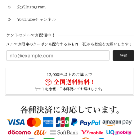
公式Instagram
【Cooperstown Ball Cap】Made in USA Baseball Cap "1952 BIRMINGHAM BLACK BARONS" 新品 クーパーズタウンボールキャップ バーミングハムブラックバロンズ 6パネル
BLACK
YouTubeチャンネル
2026/04/21
ケントのメルマガ配信中！
メルマガ限定のクーポンも配布するかも?! 下記から登録をお願いします！
【Cooperstown Ball Cap】Made in USA Baseball Cap "1938 HOLLYWOOD STARS" 新品 クーパーズタウンボールキャップ ハリウッドスターズ 6パネル
NAVY
登録
2026/04/21
12,000円以上のご購入で
全国送料無料！
【USED】Canadian Army IECS Fleece Pants 実物 カナダ軍 フリースパンツ ユーズド
⑥サイズ
ヤマト宅急便・日本郵便にてお届けします。
2026/04/17
German Army Rubber Suspenders "Used" ドイツ軍 ラバーサスペンダー
2026/04/02