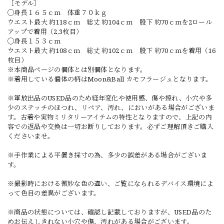
［モデル］
◯身長１６５ｃｍ 体重７０ｋｇ
ウエスト最大 約118ｃｍ 総丈 約104ｃｍ 股下 約70ｃｍを2ロール
アップで着用（2,3枚目）
◯身長１５３ｃｍ
ウエスト最大 約108ｃｍ 総丈 約102ｃｍ 股下 約70ｃｍを着用（16
枚目）
※本商品ページの個体とは別個体となります。
※着用している個体の柄はMoon&Ball カモフラージュとなります。
※軍放出品のUSED品のため経年変化や使用感、傷や擦れ、小穴や多
少のステッチのほつれ、リペア、汚れ、においがある場合がございま
す。古着や実物ミリタリーアイテムの特性となりますので、上記の内
容での返品や交換は一切お断りしております。必ずご理解頂きご購入
くださいませ。
※手作業による平置き採寸の為、多少の誤差がある場合がございま
す。
※撮影時における微妙な色の違い、ご覧になられるデバイス環境によ
って色目の差異がございます。
※商品の状態については、確認し記載しておりますが、USED品のた
めお伝えしきれない小穴や傷、汚れがある場合がございます。