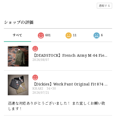
通報する
ショップの評価
すべて
601
11
6
【DEADSTOCK】French Army M-64 Field Jacket "92C" 実物 フランス軍 フィールドジャケット コットンサテン300 デッドストック
2026/08/07
【Dickies】Work Pant Original Fit 874 新品 ディッキーズ オリジナルフィット ワークパンツ
KHAKI 34×30
2026/07/21
迅速な対応ありがとうございました！ また宜しくお願い致
します！